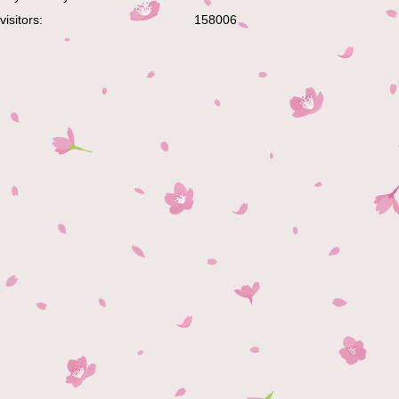
visitors:
158006