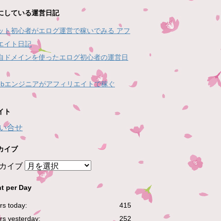
にしている運営日記
ット初心者がエログ運営で稼いでみる アフ
エイト日記
自ドメインを使ったエログ初心者の運営日
ebエンジニアがアフィリエイトで稼ぐ
イト
い合せ
カイブ
カイブ
t per Day
ors today:
415
ors yesterday:
252