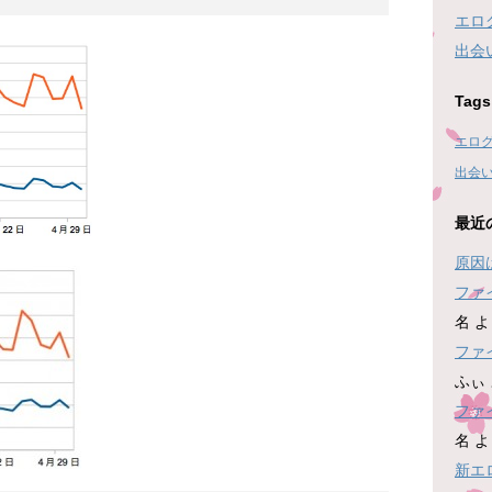
エロ
出会
Tags
エロ
出会
最近
原因
ファ
名
よ
ファ
ふぃ
ファ
名
よ
新エ