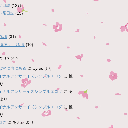
グ日誌
(127)
い系日誌
(15)
(31)
グ結果
(10)
い系アフィリ結果
のコメント
は常に内にある
に
Cyrus
より
イナルアンサーイズシンプルエログ
に
椎
り
イナルアンサーイズシンプルエログ
に
あ
より
イナルアンサーイズシンプルエログ
に
椎
り
ログ
に
あふぃ
より