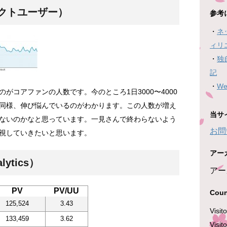
クトユーザー）
参考
・
ネ
ィリ
・
独
記
・
W
がコアファンの人数です。今のところ1日3000〜4000
同様、伸び悩んでいるのがわかります。この人数が増え
当サ
ないのかなと思っています。一見さんで終わらないよう
お問
視していきたいと思います。
アー
ytics）
アー
PV
PV/UU
Coun
125,524
3.43
Visit
133,459
3.62
Visit