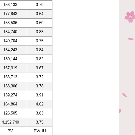
156,133
3.79
177,843
3.64
153,536
3.60
154,740
3.83
140,704
3.75
134,243
3.84
130,144
3.82
167,319
3.67
163,713
3.72
138,306
3.78
139,274
3.91
164,864
4.02
126,505
3.83
4,152,740
3.75
PV
PV/UU