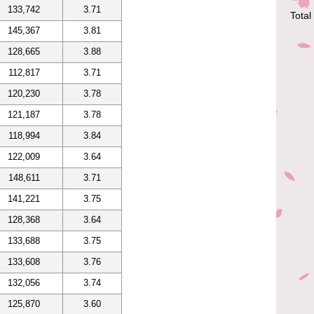
133,742
3.71
Total 
145,367
3.81
128,665
3.88
112,817
3.71
120,230
3.78
121,187
3.78
118,994
3.84
122,009
3.64
148,611
3.71
141,221
3.75
128,368
3.64
133,688
3.75
133,608
3.76
132,056
3.74
125,870
3.60