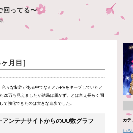
で回ってる〜
録。
4ヶ月目］
。色々な制約がある中でなんとかPVをキープしていたと
た20万も見えましたが結局は届かず。とは言え長らく問
して強化できたのは大きな進歩でした。
カテ
索･アンテナサイトからのUU数グラフ
いろ