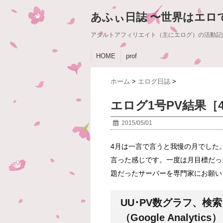
あふぃ日誌 〜世界はエロ
アダルトアフィリエイト（主にエログ）の活動記
HOME
prof
ホーム
>
エログ日誌
>
エログ1号PV結果［
2015/05/01
4月は一言で言うと我慢の月でした
言った感じです。一度は月目標だっ
題だったサーバーを専門家にお願い
UU･PV数グラフ、検
（Google Analytics）