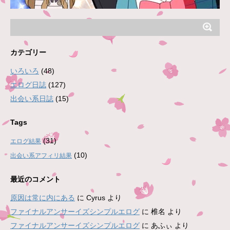
カテゴリー
いろいろ
(48)
エログ日誌
(127)
出会い系日誌
(15)
Tags
(31)
エログ結果
(10)
出会い系アフィリ結果
最近のコメント
原因は常に内にある
に
Cyrus
より
ファイナルアンサーイズシンプルエログ
に
椎名
より
ファイナルアンサーイズシンプルエログ
に
あふぃ
より