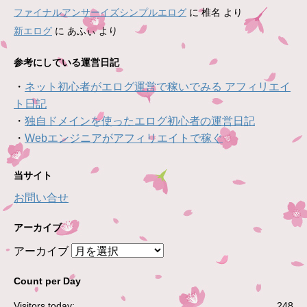
ファイナルアンサーイズシンプルエログ
に
椎名
より
新エログ
に
あふぃ
より
参考にしている運営日記
・
ネット初心者がエログ運営で稼いでみる アフィリエイ
ト日記
・
独自ドメインを使ったエログ初心者の運営日記
・
Webエンジニアがアフィリエイトで稼ぐ
当サイト
お問い合せ
アーカイブ
アーカイブ
Count per Day
Visitors today:
248