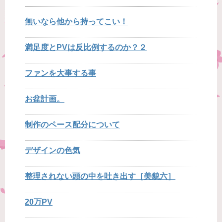
無いなら他から持ってこい！
満足度とPVは反比例するのか？２
ファンを大事する事
お盆計画。
制作のペース配分について
デザインの色気
整理されない頭の中を吐き出す［美貌六］
20万PV