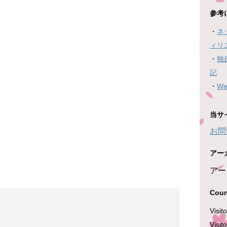
参考
・
ネ
ィリ
・
独
記
・
W
当サ
お問
アー
アー
Coun
Visit
Visit