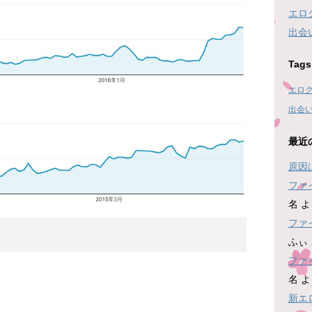
エロ
出会
Tags
エロ
出会
最近
原因
ファ
名
よ
ファ
ふぃ
ファ
名
よ
新エ