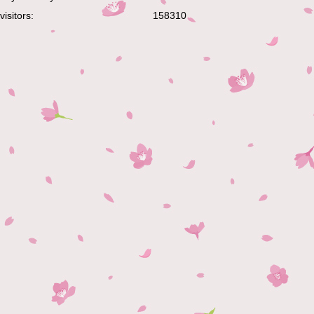
visitors:
158310