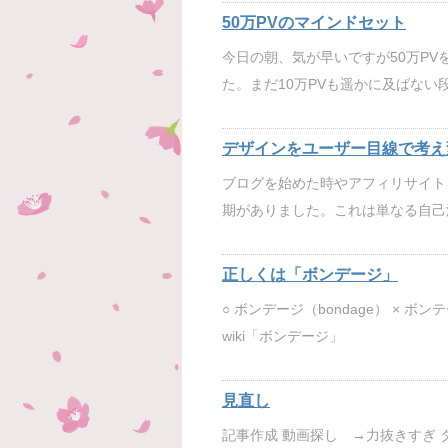
50万PVのマインドセット
今日の朝、気が早いですが50万P
た。まだ10万PVも遥かに及ばない
デザインをユーザー目線で考え
ブログを始めた時やアフィリサイト
期がありました。これは単なる自己
正しくは「ボンデージ」
○ ボンデージ（bondage） ×
wiki「ボンデージ」
見直し
記事作成 動画探し →力抜きすぎ 