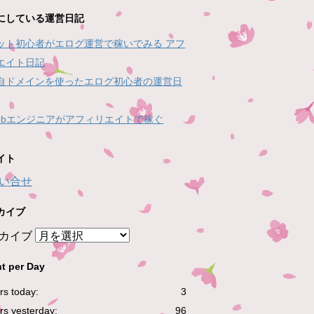
にしている運営日記
ット初心者がエログ運営で稼いでみる アフ
エイト日記
自ドメインを使ったエログ初心者の運営日
ebエンジニアがアフィリエイトで稼ぐ
イト
い合せ
カイブ
カイブ
t per Day
ors today:
3
ors yesterday:
96