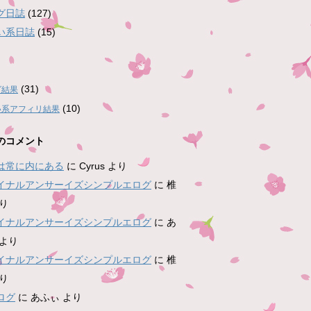
グ日誌
(127)
い系日誌
(15)
(31)
グ結果
(10)
い系アフィリ結果
のコメント
は常に内にある
に
Cyrus
より
イナルアンサーイズシンプルエログ
に
椎
り
イナルアンサーイズシンプルエログ
に
あ
より
イナルアンサーイズシンプルエログ
に
椎
り
ログ
に
あふぃ
より