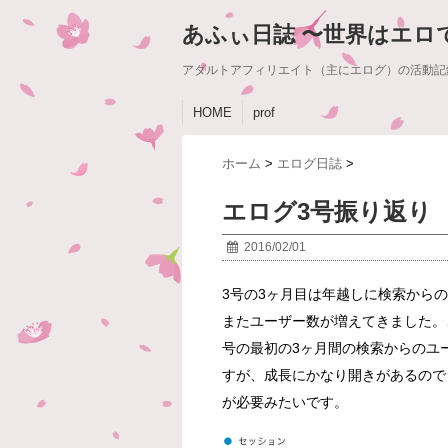
あふぃ日誌 〜世界はエロ
アダルトアフィリエイト（主にエログ）の活動記
HOME
prof
ホーム
>
エログ日誌
>
エログ3号振り返り
2016/02/01
3号の3ヶ月目は年越しに検索から
またユーザー数が増えてきました。
号の最初の3ヶ月間の検索からのユ
すが、成長にかなり開きがあるので
が必要みたいです。