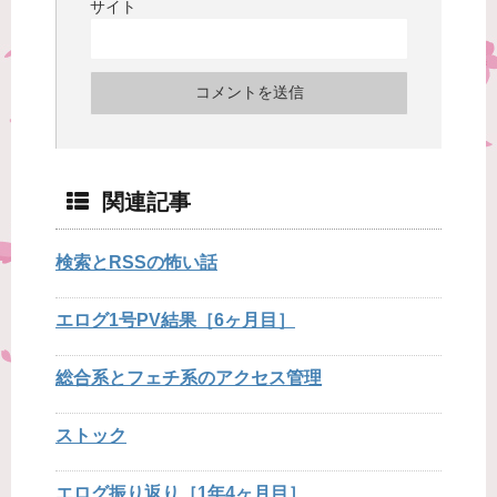
サイト
関連記事
検索とRSSの怖い話
エログ1号PV結果［6ヶ月目］
総合系とフェチ系のアクセス管理
ストック
エログ振り返り［1年4ヶ月目］