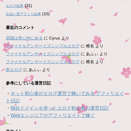
(31)
エログ結果
(10)
出会い系アフィリ結果
最近のコメント
原因は常に内にある
に
Cyrus
より
ファイナルアンサーイズシンプルエログ
に
椎名
より
ファイナルアンサーイズシンプルエログ
に
あふぃ
より
ファイナルアンサーイズシンプルエログ
に
椎名
より
新エログ
に
あふぃ
より
参考にしている運営日記
・
ネット初心者がエログ運営で稼いでみる アフィリエイ
ト日記
・
独自ドメインを使ったエログ初心者の運営日記
・
Webエンジニアがアフィリエイトで稼ぐ