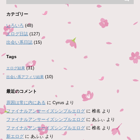
カテゴリー
いろいろ
(48)
エログ日誌
(127)
出会い系日誌
(15)
Tags
(31)
エログ結果
(10)
出会い系アフィリ結果
最近のコメント
原因は常に内にある
に
Cyrus
より
ファイナルアンサーイズシンプルエログ
に
椎名
より
ファイナルアンサーイズシンプルエログ
に
あふぃ
より
ファイナルアンサーイズシンプルエログ
に
椎名
より
新エログ
に
あふぃ
より