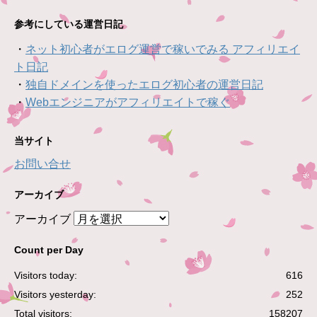
参考にしている運営日記
・
ネット初心者がエログ運営で稼いでみる アフィリエイ
ト日記
・
独自ドメインを使ったエログ初心者の運営日記
・
Webエンジニアがアフィリエイトで稼ぐ
当サイト
お問い合せ
アーカイブ
アーカイブ
Count per Day
Visitors today:
616
Visitors yesterday:
252
Total visitors:
158207