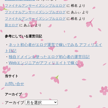
ファイナルアンサーイズシンプルエログ
に
椎名
より
ファイナルアンサーイズシンプルエログ
に
あふぃ
より
ファイナルアンサーイズシンプルエログ
に
椎名
より
新エログ
に
あふぃ
より
参考にしている運営日記
・
ネット初心者がエログ運営で稼いでみる アフィリエイ
ト日記
・
独自ドメインを使ったエログ初心者の運営日記
・
Webエンジニアがアフィリエイトで稼ぐ
当サイト
お問い合せ
アーカイブ
アーカイブ