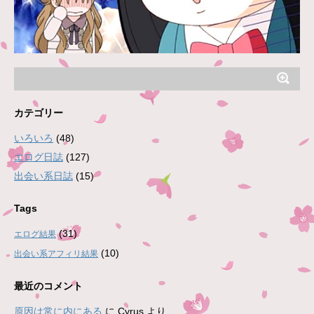
カテゴリー
いろいろ
(48)
エログ日誌
(127)
出会い系日誌
(15)
Tags
(31)
エログ結果
(10)
出会い系アフィリ結果
最近のコメント
原因は常に内にある
に
Cyrus
より