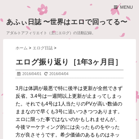
MENU
あふぃ日誌 〜世界はエロで回ってる〜
アダルトアフィリエイト（主にエログ）の活動記録。
ホーム
>
エログ日誌
>
エログ振り返り［1年3ヶ月目］
2016/04/01
2016/04/04
3月は体調が最悪で特に後半は更新が全然できず
反省。3.4号は一週間以上更新が止まってしまっ
た。それでも4号は1人当たりのPVが高い数値の
ままなので早くも3号に追いつきつつあります。
エロに限った事ではないのかもしれませんが、
今後マーケティング的には尖ったものをやった
方が良さそうです。希少価値のあるものはネッ